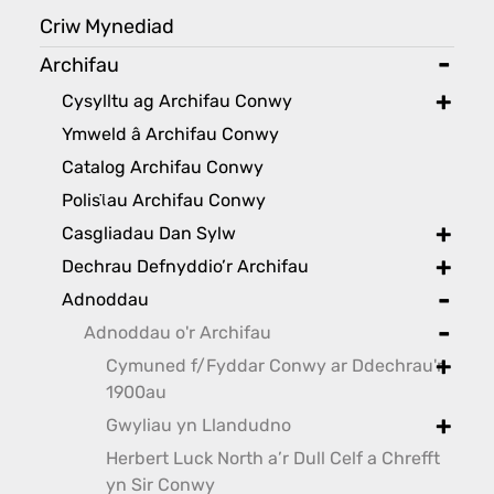
Criw Mynediad
Archifau
toggl
Cysylltu ag Archifau Conwy
toggle
Ymweld â Archifau Conwy
Catalog Archifau Conwy
Polisϊau Archifau Conwy
Casgliadau Dan Sylw
toggle
Dechrau Defnyddio’r Archifau
toggle
Adnoddau
toggle
Adnoddau o'r Archifau
toggle
Cymuned f/Fyddar Conwy ar Ddechrau'r
toggle
1900au
Gwyliau yn Llandudno
toggle
Herbert Luck North a’r Dull Celf a Chrefft
yn Sir Conwy