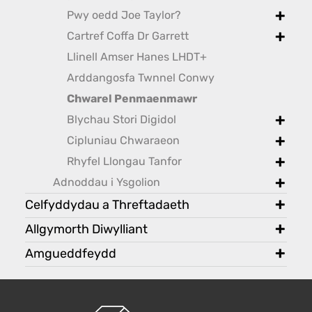
Pwy oedd Joe Taylor?
toggle
Cartref Coffa Dr Garrett
toggle
Llinell Amser Hanes LHDT+
Arddangosfa Twnnel Conwy
Chwarel Penmaenmawr
Blychau Stori Digidol
toggle
Cipluniau Chwaraeon
toggle
Rhyfel Llongau Tanfor
toggle
Adnoddau i Ysgolion
toggle
Celfyddydau a Threftadaeth
toggl
Allgymorth Diwylliant
toggl
Amgueddfeydd
toggl