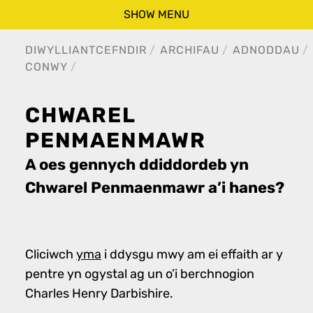
SHOW MENU
DIWYLLIANT
CEFNDIR
ARCHIFAU
ADNODDAU
CONWY
CHWAREL
PENMAENMAWR
A oes gennych ddiddordeb yn
Chwarel Penmaenmawr a’i hanes?
Cliciwch
yma
i ddysgu mwy am ei effaith ar y
pentre yn ogystal ag un o’i berchnogion
Charles Henry Darbishire.