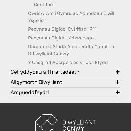
toggle
Cerddorol
Cwricwlwm i Gymru ac Adnoddau Eraill
Ysgolion
Pecynnau Digidol Cyfrifiad 1911
Pecynnau Digidol Ychwanegol
Darganfod Storfa Amgueddfa Canolfan
Ddiwylliant Conwy
Y Casgliad Abergele ac yr Oes Efydd
Celfyddydau a Threftadaeth
toggl
Allgymorth Diwylliant
toggl
Amgueddfeydd
toggl