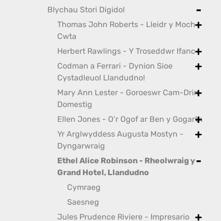
toggle
Blychau Stori Digidol
toggle
Thomas John Roberts - Lleidr y Moch
toggle
Cwta
Herbert Rawlings - Y Troseddwr Ifanc
toggle
Codman a Ferrari - Dynion Sioe
toggle
Cystadleuol Llandudno!
Mary Ann Lester - Goroeswr Cam-Drin
toggle
Domestig
Ellen Jones - O’r Ogof ar Ben y Gogarth
toggle
Yr Arglwyddess Augusta Mostyn -
toggle
Dyngarwraig
Ethel Alice Robinson - Rheolwraig y
toggle
Grand Hotel, Llandudno
Cymraeg
Saesneg
Jules Prudence Riviere - Impresario