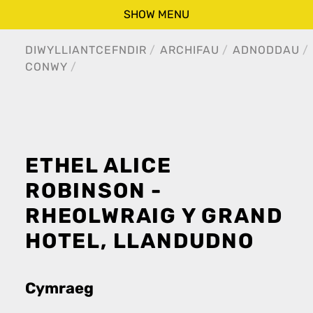
SHOW MENU
DIWYLLIANT
CEFNDIR
ARCHIFAU
ADNODDAU
CONWY
ETHEL ALICE
ROBINSON -
RHEOLWRAIG Y GRAND
HOTEL, LLANDUDNO
Cymraeg