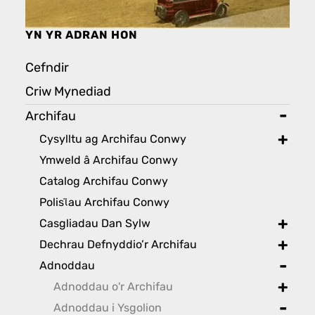
YN YR ADRAN HON
Cefndir
Criw Mynediad
Archifau
toggl
Cysylltu ag Archifau Conwy
toggle
Ymweld â Archifau Conwy
Catalog Archifau Conwy
Polisϊau Archifau Conwy
Casgliadau Dan Sylw
toggle
Dechrau Defnyddio’r Archifau
toggle
Adnoddau
toggle
Adnoddau o'r Archifau
toggle
Adnoddau i Ysgolion