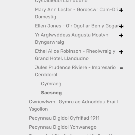
toggle
Cystadleuol Llandudno!
Mary Ann Lester - Goroeswr Cam-Drin
toggle
Domestig
Ellen Jones - O’r Ogof ar Ben y Gogarth
toggle
Yr Arglwyddess Augusta Mostyn -
toggle
Dyngarwraig
Ethel Alice Robinson - Rheolwraig y
toggle
Grand Hotel, Llandudno
Jules Prudence Riviere - Impresario
toggle
Cerddorol
Cymraeg
Saesneg
Cwricwlwm i Gymru ac Adnoddau Eraill
Ysgolion
Pecynnau Digidol Cyfrifiad 1911
Pecynnau Digidol Ychwanegol