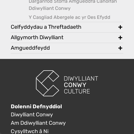
Darganfod Storfa Amgueddfa Canolfan
Ddiwylliant Conwy
Y Casgliad Abergele ac yr Oes Efydd
Celfyddydau a Threftadaeth
toggl
Allgymorth Diwylliant
toggl
Amgueddfeydd
toggl
Dolenni Defnyddiol
Diwylliant Conwy
Am Ddiwylliant Conwy
Cysylltwch â Ni