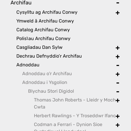
Archifau
toggl
Cysylltu ag Archifau Conwy
toggle
Ymweld â Archifau Conwy
Catalog Archifau Conwy
Polisϊau Archifau Conwy
Casgliadau Dan Sylw
toggle
Dechrau Defnyddio’r Archifau
toggle
Adnoddau
toggle
Adnoddau o'r Archifau
toggle
Adnoddau i Ysgolion
toggle
Blychau Stori Digidol
toggle
Thomas John Roberts - Lleidr y Moch
toggle
Cwta
Herbert Rawlings - Y Troseddwr Ifanc
toggle
Codman a Ferrari - Dynion Sioe