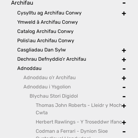
Archifau
toggl
Cysylltu ag Archifau Conwy
toggle
Ymweld â Archifau Conwy
Catalog Archifau Conwy
Polisϊau Archifau Conwy
Casgliadau Dan Sylw
toggle
Dechrau Defnyddio’r Archifau
toggle
Adnoddau
toggle
Adnoddau o'r Archifau
toggle
Adnoddau i Ysgolion
toggle
Blychau Stori Digidol
toggle
Thomas John Roberts - Lleidr y Moch
toggle
Cwta
Herbert Rawlings - Y Troseddwr Ifanc
toggle
Codman a Ferrari - Dynion Sioe