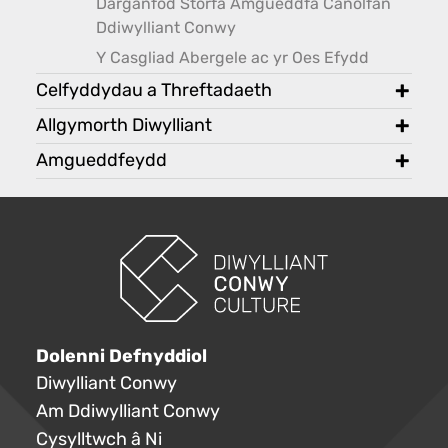
Darganfod Storfa Amgueddfa Canolfan
Ddiwylliant Conwy
Y Casgliad Abergele ac yr Oes Efydd
Celfyddydau a Threftadaeth
toggl
Allgymorth Diwylliant
toggl
Amgueddfeydd
toggl
Dolenni Defnyddiol
Diwylliant Conwy
Am Ddiwylliant Conwy
Cysylltwch â Ni