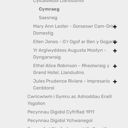
toggle
Cystadleuol Llandudno!
Cymraeg
Saesneg
Mary Ann Lester - Goroeswr Cam-Drin
toggle
Domestig
Ellen Jones - O’r Ogof ar Ben y Gogarth
toggle
Yr Arglwyddess Augusta Mostyn -
toggle
Dyngarwraig
Ethel Alice Robinson - Rheolwraig y
toggle
Grand Hotel, Llandudno
Jules Prudence Riviere - Impresario
toggle
Cerddorol
Cwricwlwm i Gymru ac Adnoddau Eraill
Ysgolion
Pecynnau Digidol Cyfrifiad 1911
Pecynnau Digidol Ychwanegol