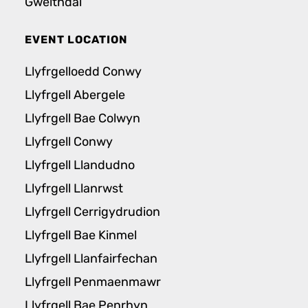
Gweithdai
EVENT LOCATION
Llyfrgelloedd Conwy
Llyfrgell Abergele
Llyfrgell Bae Colwyn
Llyfrgell Conwy
Llyfrgell Llandudno
Llyfrgell Llanrwst
Llyfrgell Cerrigydrudion
Llyfrgell Bae Kinmel
Llyfrgell Llanfairfechan
Llyfrgell Penmaenmawr
Llyfrgell Bae Penrhyn