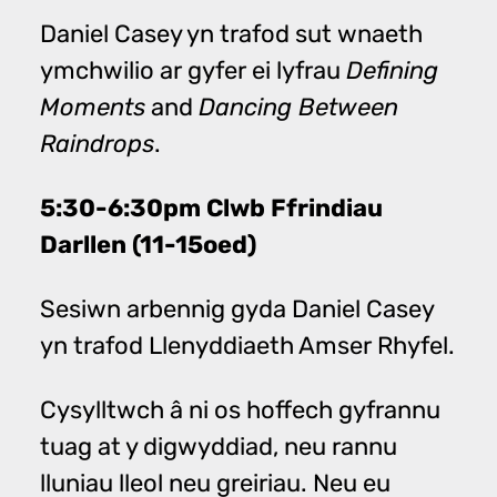
Daniel Casey yn trafod sut wnaeth
ymchwilio ar gyfer ei lyfrau
Defining
and
Moments
Dancing Between
.
Raindrops
5:30-6:30pm Clwb Ffrindiau
Darllen (11-15oed)
Sesiwn arbennig gyda Daniel Casey
yn trafod Llenyddiaeth Amser Rhyfel.
Cysylltwch â ni os hoffech gyfrannu
tuag at y digwyddiad, neu rannu
lluniau lleol neu greiriau. Neu eu