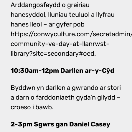
Arddangosfeydd o greiriau
hanesyddol, lluniau teuluol a llyfrau
hanes lleol – ar gyfer pob
https://conwyculture.com/secretadmin
community-ve-day-at-llanrwst-
library?site=secondary#oed.
10:30am-12pm Darllen ar-y-Cŷd
Byddwn yn darllen a gwrando ar stori
a darn o farddoniaeth gyda’n gilydd –
croeso i bawb.
2-3pm Sgwrs gan Daniel Casey