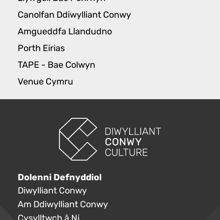
Canolfan Ddiwylliant Conwy
Amgueddfa Llandudno
Porth Eirias
TAPE - Bae Colwyn
Venue Cymru
Dolenni Defnyddiol
Diwylliant Conwy
Am Ddiwylliant Conwy
Cysylltwch â Ni