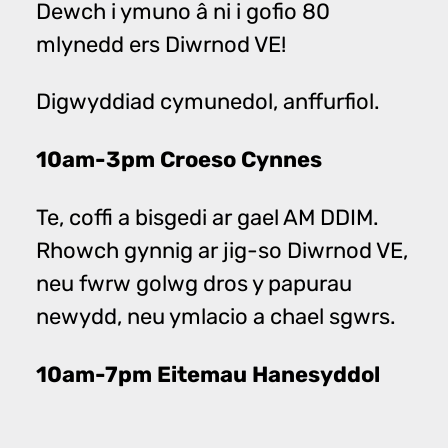
Dewch i ymuno â ni i gofio 80
mlynedd ers Diwrnod VE!
Digwyddiad cymunedol, anffurfiol.
10am-3pm Croeso Cynnes
Te, coffi a bisgedi ar gael AM DDIM.
Rhowch gynnig ar jig-so Diwrnod VE,
neu fwrw golwg dros y papurau
newydd, neu ymlacio a chael sgwrs.
10am-7pm Eitemau Hanesyddol