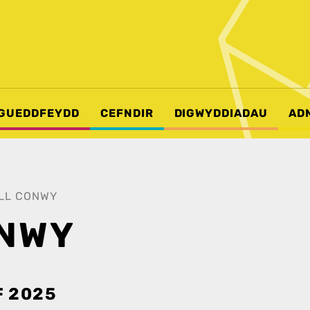
GUEDDFEYDD
CEFNDIR
DIGWYDDIADAU
AD
LL CONWY
ONWY
 2025