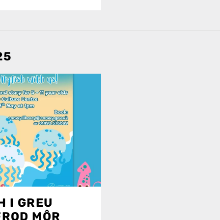
25
 I GREU
FROD MÔR