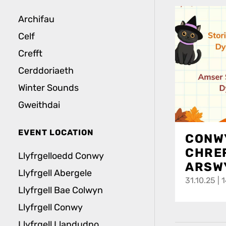
Archifau
Celf
Crefft
Cerddoriaeth
Winter Sounds
Gweithdai
EVENT LOCATION
CONWY
CHRE
Llyfrgelloedd Conwy
ARSW
Llyfrgell Abergele
31.10.25 | 
Llyfrgell Bae Colwyn
Llyfrgell Conwy
Llyfrgell Llandudno