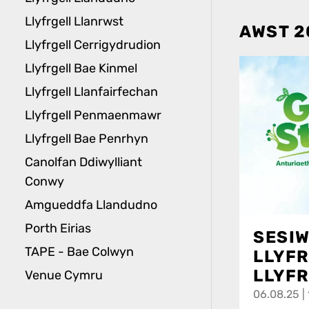
Llyfrgell Llanrwst
AWST 2
Llyfrgell Cerrigydrudion
Llyfrgell Bae Kinmel
Llyfrgell Llanfairfechan
Llyfrgell Penmaenmawr
Llyfrgell Bae Penrhyn
Canolfan Ddiwylliant
Conwy
Amgueddfa Llandudno
Porth Eirias
SESIW
TAPE - Bae Colwyn
LLYFR
LLYFR
Venue Cymru
06.08.25 | 