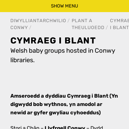
SHOW MENU
DIWYLLIANT
ARCHWILIO
PLANT A
CYMRA
CONWY
THEULUOEDD
I BLANT
CYMRAEG I BLANT
Welsh baby groups hosted in Conwy
libraries.
Amseroedd a dyddiau Cymraeg i Blant (Yn
digwydd bob wythnos, yn amodol ar
newid ar gyfer gwyliau cyhoeddus)
Llyfrgell Conwy
Stori a Chân –
– Dydd