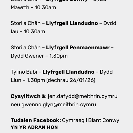
Mawrth – 10.30am
Llyfrgell Llandudno
Stori a Chân –
– Dydd
Iau – 10.30am
Llyfrgell Penmaenmawr
Stori a Chân –
–
Dydd Gwener – 1.30pm
Llyfrgell Llandudno
Tylino Babi –
– Dydd
Llun – 1.30pm (dechrau 26/01/26)
Cysylltwch â
: jen.dafydd@meithrin.cymru
neu gwenno.glyn@meithrin.cymru
Tudalen Facebook:
Cymraeg i Blant Conwy
YN YR ADRAN HON