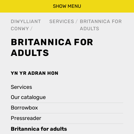
SHOW MENU
DIWYLLIANT
SERVICES
BRITANNICA FOR
CONWY
ADULTS
BRITANNICA FOR
ADULTS
YN YR ADRAN HON
Services
Our catalogue
Borrowbox
Pressreader
Britannica for adults