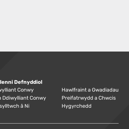
lenni Defnyddiol
wylliant Conwy
Hawlfraint a Gwadiadau
 Ddiwylliant Conwy
Preifatrwydd a Chwcis
sylltwch â Ni
Hygyrchedd