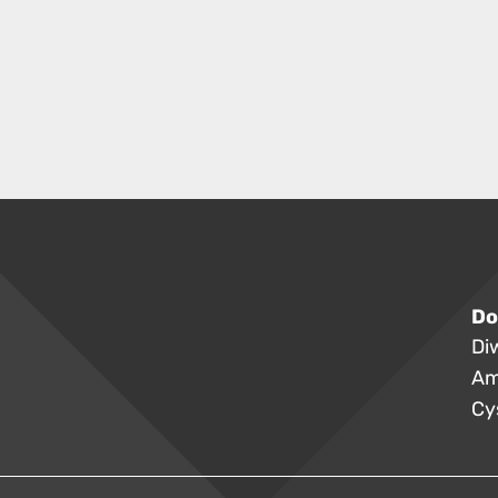
Do
Di
Am
Cy